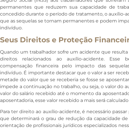
Seguro Social (INSS) aos trabalhadores que sofreram
permanentes que reduzem sua capacidade de trabal
concedido durante o período de tratamento, o auxílio-a
que as sequelas se tornam permanentes e podem impacta
indivíduo.
Seus Direitos e Proteção Financei
Quando um trabalhador sofre um acidente que resulta 
direitos relacionados ao auxílio-acidente. Esse 
compensação financeira pelo impacto das sequela
indivíduo. É importante destacar que o valor a ser receb
metade do valor que se receberia se fosse se aposentar.
impede a continuação no trabalho, ou seja, o valor do 
valor do salário recebido até o momento da aposenta
aposentadoria, esse valor recebido a mais será calculado
Para ter direito ao auxílio-acidente, é necessário pass
que determinará o grau de redução da capacidade de t
orientação de profissionais jurídicos especializados nes